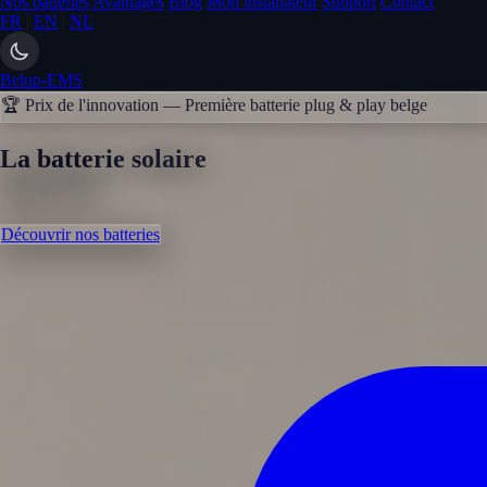
Nos batteries
Avantages
Blog
Mon installateur
Support
Contact
FR
|
EN
|
NL
Belup-EMS
🏆 Prix de l'innovation — Première batterie plug & play belge
La batterie solaire
optimisée
Découvrir nos batteries