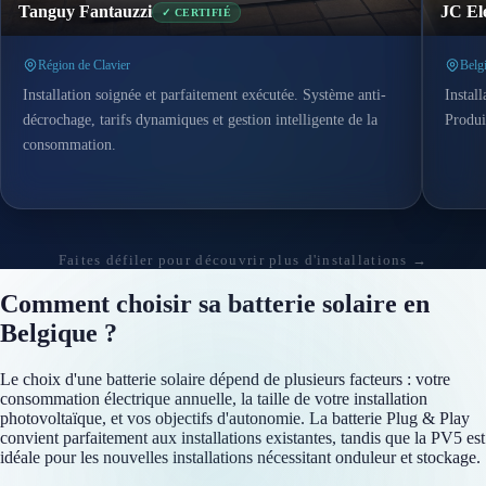
Tanguy Fantauzzi
JC Ele
✓ CERTIFIÉ
Région de Clavier
Belg
Installation soignée et parfaitement exécutée. Système anti-
Install
décrochage, tarifs dynamiques et gestion intelligente de la
Produi
consommation.
Faites défiler pour découvrir plus d'installations →
Comment choisir sa batterie solaire en
Belgique ?
Le choix d'une batterie solaire dépend de plusieurs facteurs : votre
consommation électrique annuelle, la taille de votre installation
photovoltaïque, et vos objectifs d'autonomie. La batterie Plug & Play
convient parfaitement aux installations existantes, tandis que la PV5 est
idéale pour les nouvelles installations nécessitant onduleur et stockage.