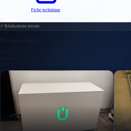
Fiche technique
⚡ Réalisations terrain
Ils nous font
confiance
Découvrez les installations BELUP réalisées par nos partenaires
installateurs à travers la Belgique.