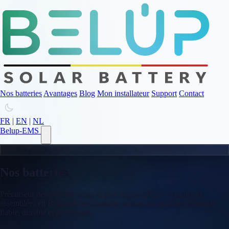
Nos batteries
Avantages
Blog
Mon installateur
Support
Contact
FR
|
EN
|
NL
Belup-EMS
Notre gamme
Nos batteries
intelligentes
Précurseur des systèmes plug & play depuis 2022 ! Conçues et
assemblées en Belgique, nos batteries offrent un stockage d'énergie
fiable, durable et performant.