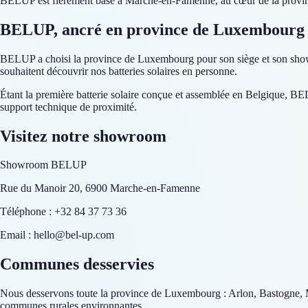
BELUP est fièrement basé à Marche-en-Famenne, au cœur de la provinc
BELUP, ancré en province de Luxembourg
BELUP a choisi la province de Luxembourg pour son siège et son showro
souhaitent découvrir nos batteries solaires en personne.
Étant la première batterie solaire conçue et assemblée en Belgique, BE
support technique de proximité.
Visitez notre showroom
Showroom BELUP
Rue du Manoir 20, 6900 Marche-en-Famenne
Téléphone : +32 84 37 73 36
Email : hello@bel-up.com
Communes desservies
Nous desservons toute la province de Luxembourg : Arlon, Bastogne, 
communes rurales environnantes.