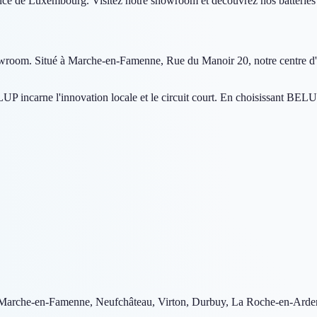
e de Luxembourg. Visitez notre showroom et découvrez nos batteries s
om. Situé à Marche-en-Famenne, Rue du Manoir 20, notre centre d'expert
LUP incarne l'innovation locale et le circuit court. En choisissant BE
Marche-en-Famenne, Neufchâteau, Virton, Durbuy, La Roche-en-Ardenne,