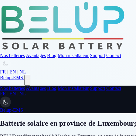
Nos batteries
Avantages
Blog
Mon installateur
Support
Contact
FR
|
EN
|
NL
Belup-EMS
Nos batteries
Avantages
Blog
Mon installateur
Support
Contact
FR
|
EN
|
NL
Belup-EMS
Batterie solaire en province de Luxembour