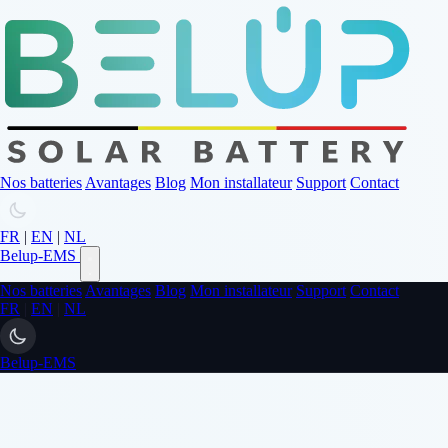
Nos batteries
Avantages
Blog
Mon installateur
Support
Contact
FR
|
EN
|
NL
Belup-EMS
Nos batteries
Avantages
Blog
Mon installateur
Support
Contact
FR
|
EN
|
NL
Belup-EMS