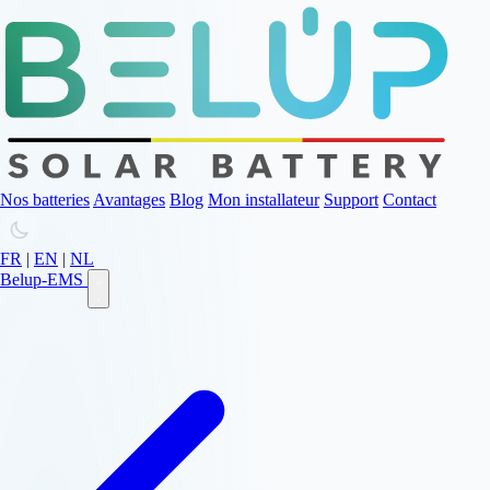
Nos batteries
Avantages
Blog
Mon installateur
Support
Contact
FR
|
EN
|
NL
Belup-EMS