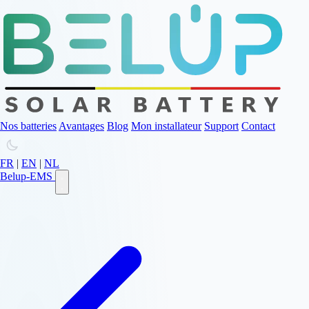
Nos batteries
Avantages
Blog
Mon installateur
Support
Contact
FR
|
EN
|
NL
Belup-EMS