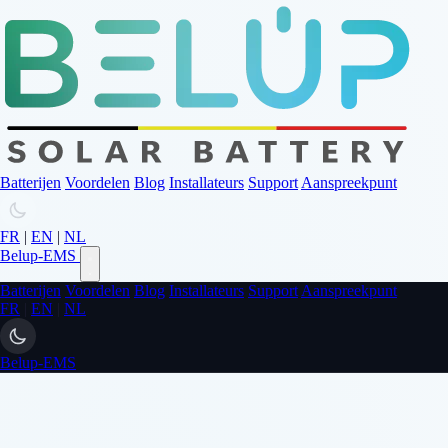
Batterijen
Voordelen
Blog
Installateurs
Support
Aanspreekpunt
FR
|
EN
|
NL
Belup-EMS
Batterijen
Voordelen
Blog
Installateurs
Support
Aanspreekpunt
FR
|
EN
|
NL
Belup-EMS