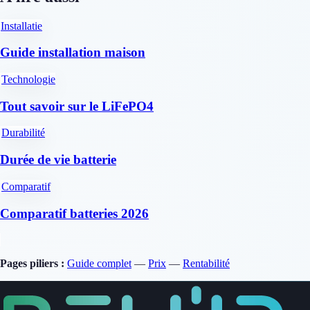
Installatie
Guide installation maison
Technologie
Tout savoir sur le LiFePO4
Durabilité
Durée de vie batterie
Comparatif
Comparatif batteries 2026
Pages piliers :
Guide complet
—
Prix
—
Rentabilité